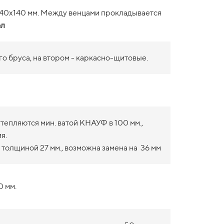
140х140 мм. Между венцами прокладывается
ол
о бруса, на втором - каркасно-щитовые.
епляются мин. ватой КНАУФ в 100 мм.,
я.
 толщиной 27 мм., возможна замена на 36 мм
0 мм.