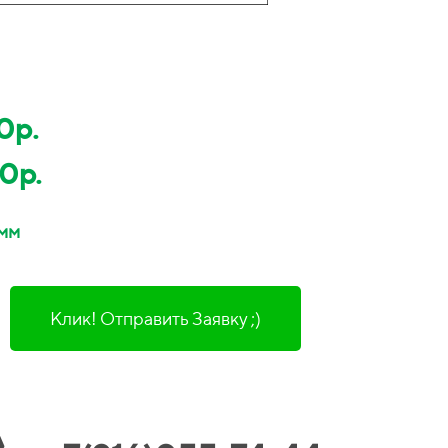
0р.
0р.
 мм
Клик! Отправить Заявку ;)