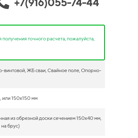
+7(916)055-74-44
 получения точного расчета, пожалуйста,
-винтовой, ЖБ сваи, Свайное поле, Опорно-
, или 150х150 мм
нная из обрезной доски сечением 150х40 мм,
 на брус)