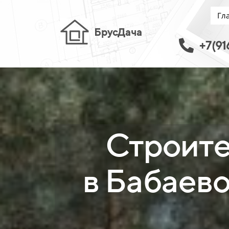
Гл
БрусДача
+7(91
Строите
в Бабаево