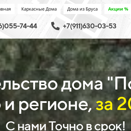
авная
Каркасные Дома
Дома из Бруса
Акции %
6)055-74-44
+7(911)630-03-53
льство дома "П
 и регионе,
за 
С нами Точно в срок!