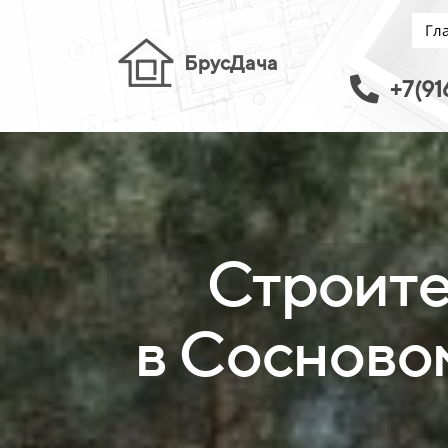
Гл
БрусДача
+7(91
Строите
в Сосново