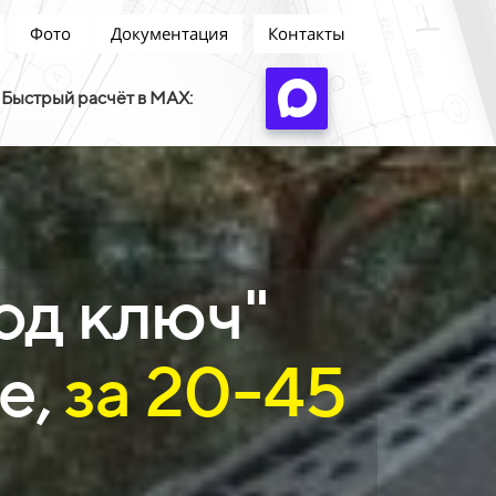
Фото
Документация
Контакты
Быстрый расчёт в MAX:
од ключ"
е,
за 20-45