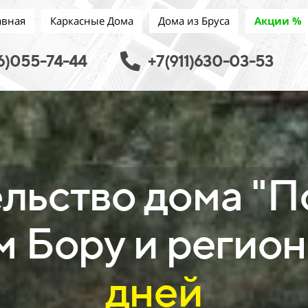
авная
Каркасные Дома
Дома из Бруса
Акции %
6)055-74-44
+7(911)630-03-53
льство дома "П
м Бору и регион
дней