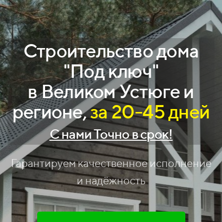
Строительство дома
"Под ключ"
в Великом Устюге и
регионе,
за 20-45 дней
С нами Точно в срок!
Гарантируем качественное исполнение
и надёжность