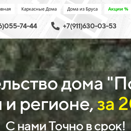
авная
Каркасные Дома
Дома из Бруса
Акции %
6)055-74-44
+7(911)630-03-53
льство дома "П
 и регионе,
за 
С нами Точно в срок!