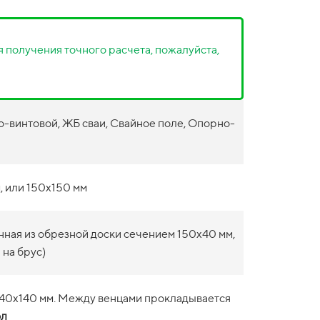
 получения точного расчета, пожалуйста,
-винтовой, ЖБ сваи, Свайное поле, Опорно-
, или 150х150 мм
нная из обрезной доски сечением 150х40 мм,
 на брус)
140х140 мм. Между венцами прокладывается
ол