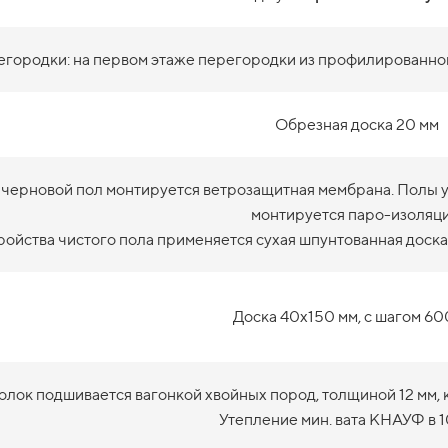
городки: на первом этаже перегородки из профилированног
Обрезная доска 20 мм
 черновой пол монтируется ветрозащитная мембрана. Полы ут
монтируется паро-изоляци
ройства чистого пола применяется сухая шпунтованная доска
Доска 40х150 мм, с шагом 60
олок подшивается вагонкой хвойных пород, толщиной 12 мм, 
Утепление мин. вата КНАУФ в 1