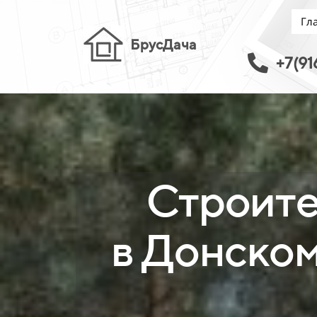
Гл
БрусДача
+7(91
Строите
в Донском