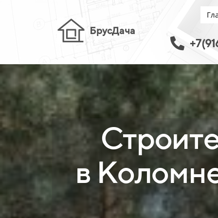
Гл
БрусДача
+7(91
Строите
в Коломне