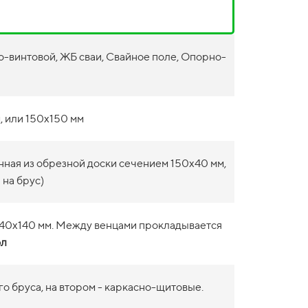
-винтовой, ЖБ сваи, Свайное поле, Опорно-
, или 150х150 мм
нная из обрезной доски сечением 150х40 мм,
 на брус)
140х140 мм. Между венцами прокладывается
ол
о бруса, на втором - каркасно-щитовые.