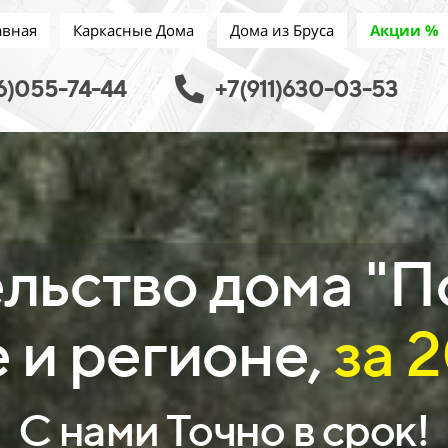
авная
Каркасные Дома
Дома из Бруса
Акции %
6)055-74-44
+7(911)630-03-53
льство дома "П
 и регионе,
за 
С нами Точно в срок!