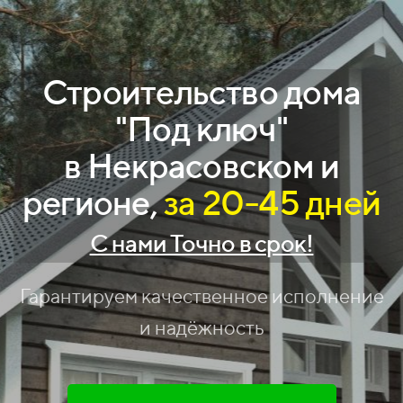
Строительство дома
"Под ключ"
в Некрасовском и
регионе,
за 20-45 дней
С нами Точно в срок!
Гарантируем качественное исполнение
и надёжность