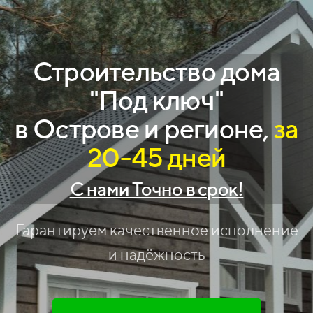
Строительство дома
"Под ключ"
в Острове и регионе,
за
20-45 дней
С нами Точно в срок!
Гарантируем качественное исполнение
и надёжность