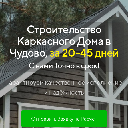
Строительство
Каркасного Дома
в
Чудово,
за 20-45 дней
С нами Точно в срок!
Гарантируем качественное исполнение
и надёжность
Отправить Заявку на Расчёт