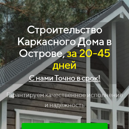
Строительство
Каркасного Дома
в
Острове,
за 20-45
дней
С нами Точно в срок!
Гарантируем качественное исполнение
и надёжность